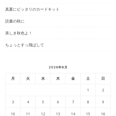
真夏にピッタリのカードキット
読書の秋に
美しき秋色よ！
ちょっとすっ飛ばして
2026年8月
月
火
水
木
金
土
日
1
2
3
4
5
6
7
8
9
10
11
12
13
14
15
16