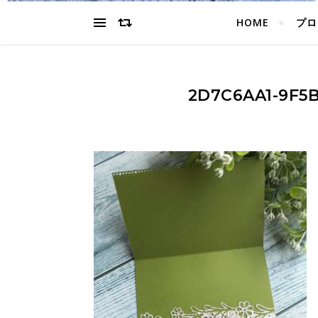
HOME
プロ
2D7C6AA1-9F5