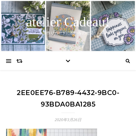
atelier Cadeau!
手作りカードに想いをのせて
2EE0EE76-B789-4432-9BC0-
93BDA0BA1285
2020年3月26日