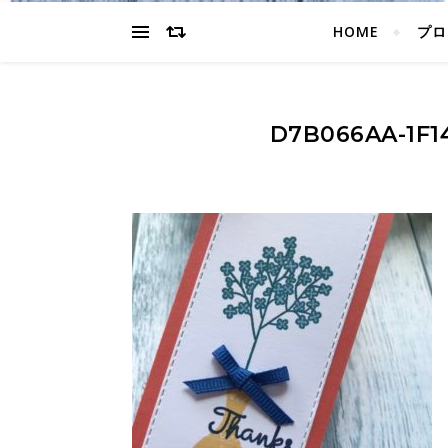
HOME
プロ
D7B066AA-1F1